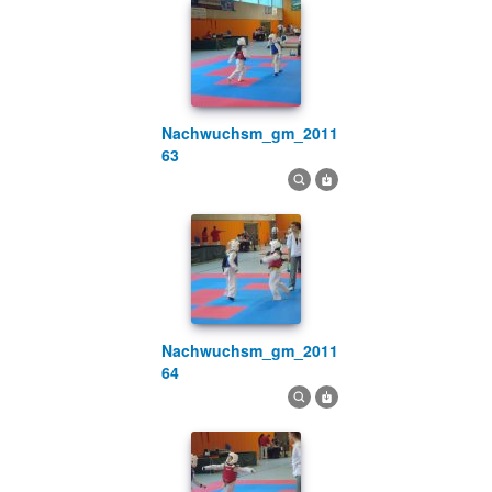
nachwuchsm_gm_2011
63
nachwuchsm_gm_2011
64