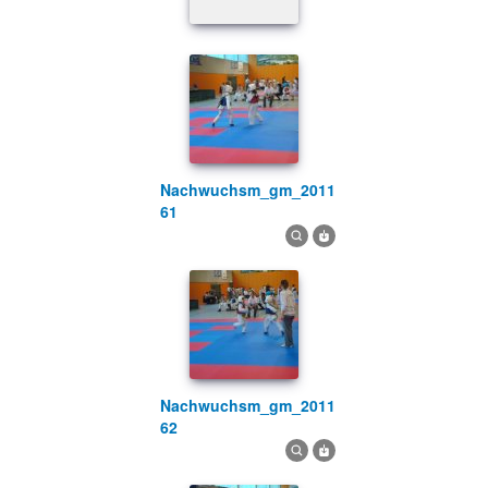
nachwuchsm_gm_2011
61
nachwuchsm_gm_2011
62