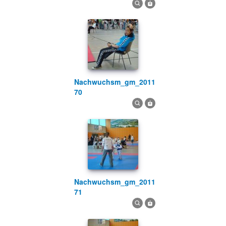
nachwuchsm_gm_2011
70
nachwuchsm_gm_2011
71