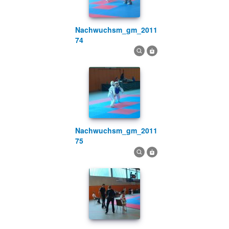
nachwuchsm_gm_2011
74
nachwuchsm_gm_2011
75