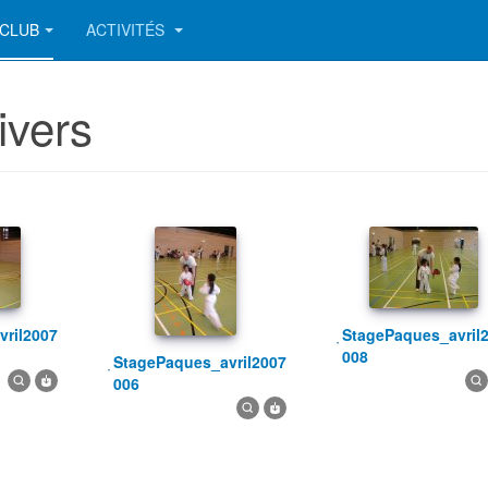
CLUB
ACTIVITÉS
ivers
StagePaques_avril2007
008
StagePaques_avril2007
006