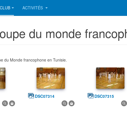
CLUB
ACTIVITÉS
 Coupe du monde franco
upe du Monde francophone en Tunisie.
DSC07314
DSC07315