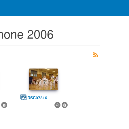
phone 2006
DSC07316