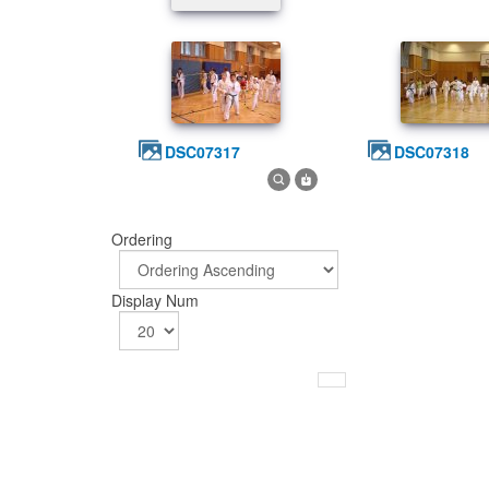
DSC07317
DSC07318
Ordering
Display Num