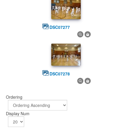
DSC07277
DSC07278
Ordering
Display Num