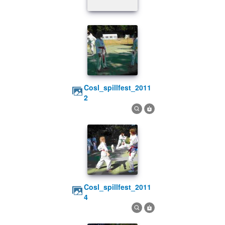
cosl_spillfest_2011
2
cosl_spillfest_2011
4