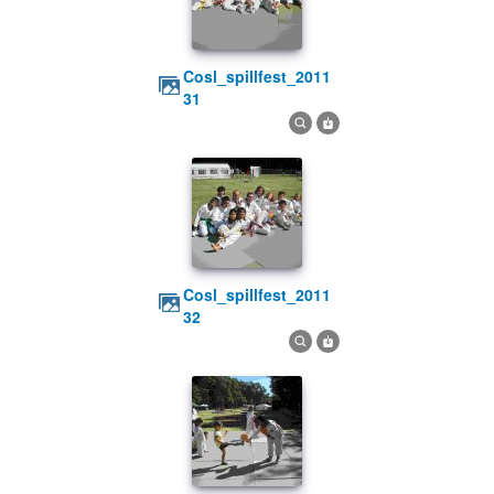
cosl_spillfest_2011
31
cosl_spillfest_2011
32