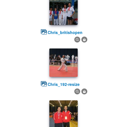
chris_britishopen
chris_192-resize