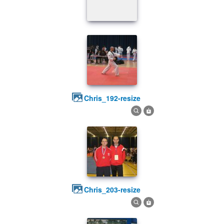
chris_192-resize
chris_203-resize